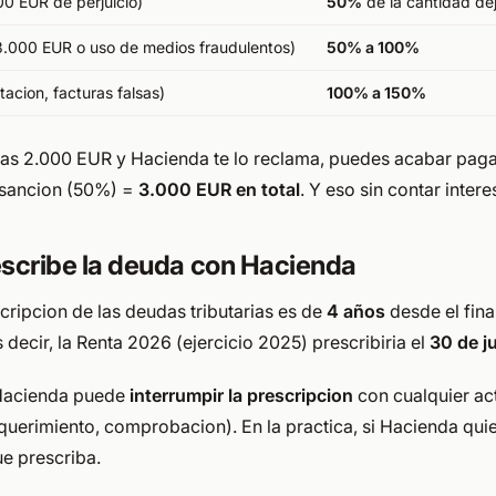
0 EUR de perjuicio)
50%
de la cantidad de
.000 EUR o uso de medios fraudulentos)
50% a 100%
tacion, facturas falsas)
100% a 150%
bias 2.000 EUR y Hacienda te lo reclama, puedes acabar pa
 sancion (50%) =
3.000 EUR en total
. Y eso sin contar inter
scribe la deuda con Hacienda
cripcion de las deudas tributarias es de
4 años
desde el fina
 decir, la Renta 2026 (ejercicio 2025) prescribiria el
30 de j
 Hacienda puede
interrumpir la prescripcion
con cualquier ac
equerimiento, comprobacion). En la practica, si Hacienda quie
ue prescriba.