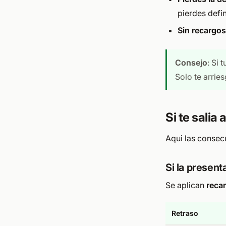
pierdes defi
Sin recargos
Consejo
: Si 
Solo te arrie
Si te salia
Aqui las conse
Si la present
Se aplican
reca
Retraso