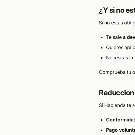
¿Y si no es
Si no estas obl
Te sale
a dev
Quieres apli
Necesitas l
Comprueba tu o
Reduccion 
Si Hacienda te s
Conformida
Pago volunt