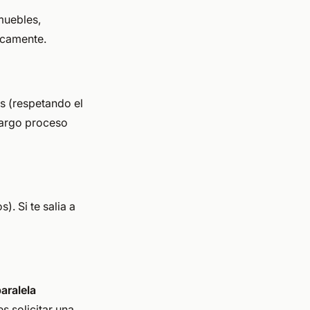
muebles,
icamente.
s (respetando el
largo proceso
). Si te salia a
aralela
s solicitar una