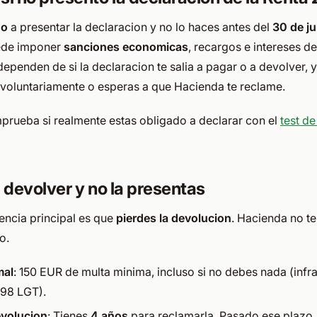
do
a presentar la declaracion y no lo haces antes del
30 de j
ede imponer
sanciones economicas
, recargos e intereses d
penden de si la declaracion te salia a pagar o a devolver, y 
 voluntariamente o esperas a que Hacienda te reclame.
prueba si realmente estas obligado a declarar con el
test de
 a devolver y no la presentas
encia principal es que
pierdes la devolucion
. Hacienda no te
o.
mal
: 150 EUR de multa minima, incluso si no debes nada (infra
 198 LGT).
evolucion
: Tienes
4 años
para reclamarla. Pasado ese plazo, 