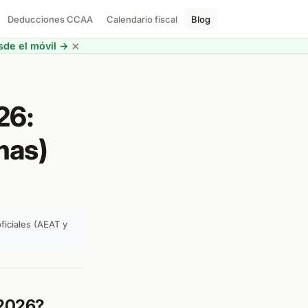
Deducciones CCAA
Calendario fiscal
Blog
×
de el móvil →
)
26:
mas)
ficiales (AEAT y
 2026?