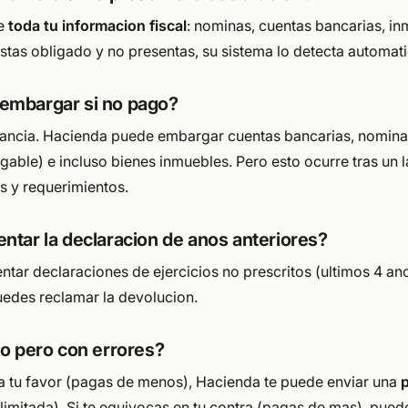
ne
toda tu informacion fiscal
: nominas, cuentas bancarias, in
estas obligado y no presentas, su sistema lo detecta automat
embargar si no pago?
nstancia. Hacienda puede embargar cuentas bancarias, nomina
able) e incluso bienes inmuebles. Pero esto ocurre tras un 
s y requerimientos.
ntar la declaracion de anos anteriores?
ntar declaraciones de ejercicios no prescritos (ultimos 4 anos
uedes reclamar la devolucion.
to pero con errores?
 a tu favor (pagas de menos), Hacienda te puede enviar una
p
mitada). Si te equivocas en tu contra (pagas de mas), puede