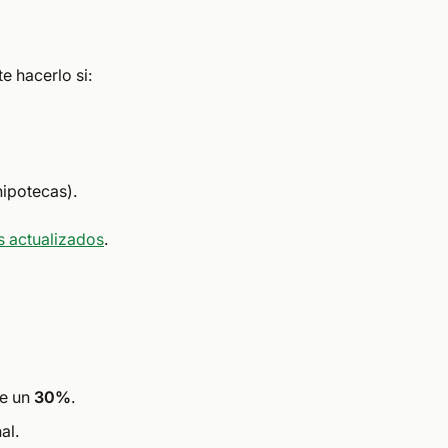
e hacerlo si:
ipotecas).
s actualizados
.
ce un
30%
.
al.