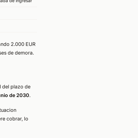
jada de ingresar
gando 2.000 EUR
eses de demora.
l del plazo de
unio de 2030
.
tuacion
re cobrar, lo