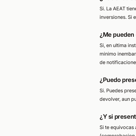
Si. La AEAT tie
inversiones. Si 
¿Me pueden 
Si, en ultima i
minimo inembarg
de notificacione
¿Puedo prese
Si. Puedes prese
devolver, aun p
¿Y si presen
Si te equivocas
(comprobacion li