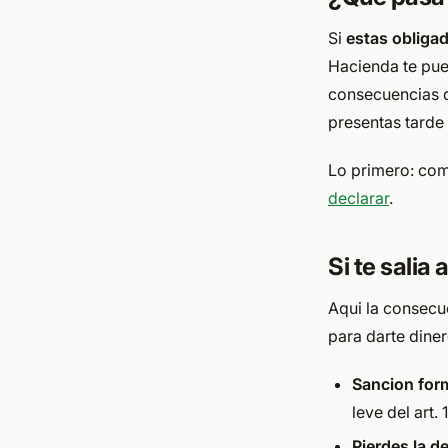
Si
estas obliga
Hacienda te pu
consecuencias de
presentas tarde
Lo primero: com
declarar
.
Si te salia
Aqui la consecu
para darte diner
Sancion for
leve del art.
Pierdes la d