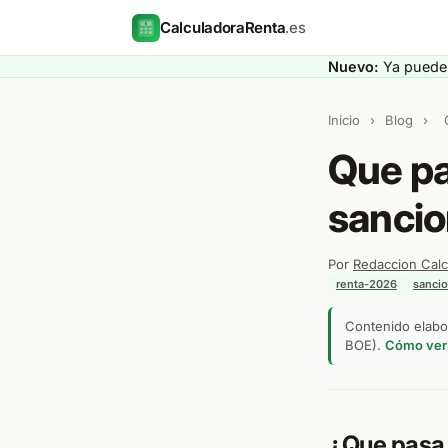
CalculadoraRenta
.es
Nuevo:
Ya puedes
Inicio
›
Blog
›
Que pa
sancio
Por
Redaccion Calc
renta-2026
sanci
Contenido elabor
BOE).
Cómo veri
¿Que pasa 