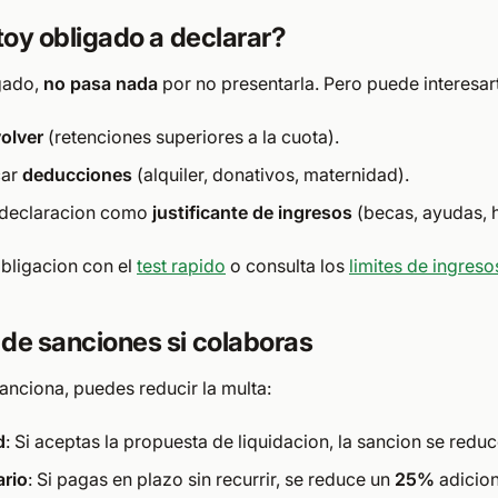
toy obligado a declarar?
igado,
no pasa nada
por no presentarla. Pero puede interesart
olver
(retenciones superiores a la cuota).
car
deducciones
(alquiler, donativos, maternidad).
a declaracion como
justificante de ingresos
(becas, ayudas, h
bligacion con el
test rapido
o consulta los
limites de ingreso
de sanciones si colaboras
anciona, puedes reducir la multa:
d
: Si aceptas la propuesta de liquidacion, la sancion se redu
ario
: Si pagas en plazo sin recurrir, se reduce un
25%
adicion