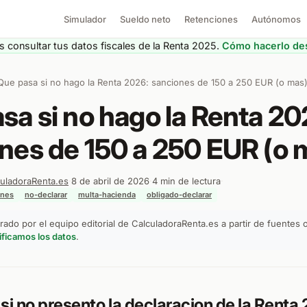
Simulador
Sueldo neto
Retenciones
Autónomos
 consultar tus datos fiscales de la Renta 2025.
Cómo hacerlo des
Que pasa si no hago la Renta 2026: sanciones de 150 a 250 EUR (o mas
sa si no hago la Renta 20
nes de 150 a 250 EUR (o 
uladoraRenta.es
·
8 de abril de 2026
·
4 min de lectura
·
ones
no-declarar
multa-hacienda
obligado-declarar
ado por el equipo editorial de CalculadoraRenta.es a partir de fuentes o
ficamos los datos
.
si no presento la declaracion de la Renta