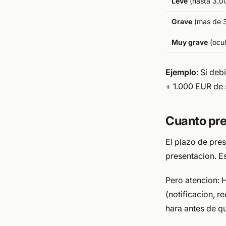
Leve
(hasta 3.00
Grave
(mas de 3
Muy grave
(ocul
Ejemplo
: Si de
+ 1.000 EUR de
Cuanto pre
El plazo de pres
presentacion. Es
Pero atencion:
(notificacion, r
hara antes de q