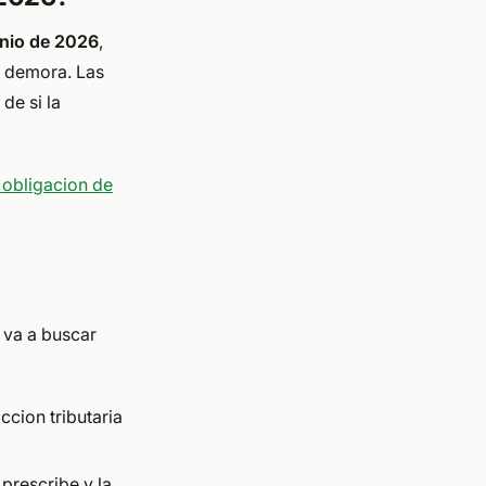
unio de 2026
,
e demora. Las
de si la
 obligacion de
 va a buscar
ccion tributaria
prescribe y la