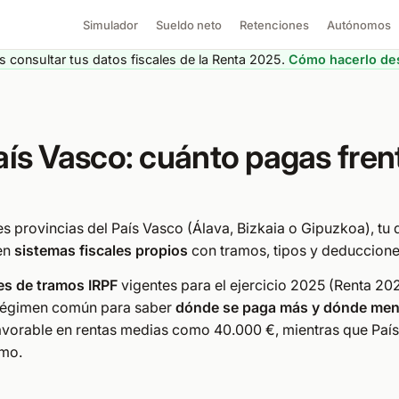
Simulador
Sueldo neto
Retenciones
Autónomos
 consultar tus datos fiscales de la Renta 2025.
Cómo hacerlo des
aís Vasco: cuánto pagas fren
es provincias del País Vasco (Álava, Bizkaia o Gipuzkoa), tu d
nen
sistemas fiscales propios
con tramos, tipos y deduccione
les de tramos IRPF
vigentes para el ejercicio 2025 (Renta 202
l régimen común para saber
dónde se paga más y dónde me
vorable en rentas medias como 40.000 €, mientras que País V
amo.