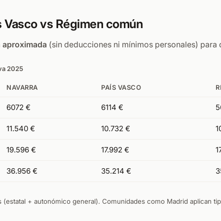
ís Vasco vs Régimen común
a aproximada
(sin deducciones ni mínimos personales) para d
iva 2025
NAVARRA
PAÍS VASCO
R
6072 €
6114 €
5
11.540 €
10.732 €
1
19.596 €
17.992 €
1
36.956 €
35.214 €
3
s (estatal + autonómico general). Comunidades como Madrid aplican tipo