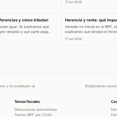
17 jun 2026
iferencias y cómo tributan
Herencia y renta: qué impu
ibutan igual. Te explicamos qué
Heredar no tributa en el IRPF, 
 por despido y qué parte paga
explicamos qué declara el hered
vender lo heredado.
17 jun 2026
vos y no sustituyen al
Blog
Quiénes somo
Temas fiscales
Cas
Deducciones autonómicas
Dec
Tramos IRPF por CCAA
Her