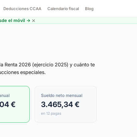
Deducciones CCAA
Calendario fiscal
Blog
×
de el móvil →
la Renta 2026 (ejercicio 2025) y cuánto te
ducciones especiales.
anual
Sueldo neto mensual
,04 €
3.465,34 €
en 12 pagas