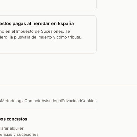
estos pagas al heredar en España
sino en el Impuesto de Sucesiones. Te
ero, la plusvalía del muerto y cómo tributa
s
Metodología
Contacto
Aviso legal
Privacidad
Cookies
os concretos
larar alquiler
encias y sucesiones