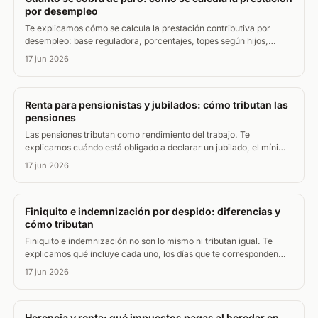
por desempleo
Te explicamos cómo se calcula la prestación contributiva por
desempleo: base reguladora, porcentajes, topes según hijos,
cuánto dura el paro y si tributa en el IRPF.
17 jun 2026
Renta para pensionistas y jubilados: cómo tributan las
pensiones
Las pensiones tributan como rendimiento del trabajo. Te
explicamos cuándo está obligado a declarar un jubilado, el mínimo
por edad y las deducciones que más ahorran.
17 jun 2026
Finiquito e indemnización por despido: diferencias y
cómo tributan
Finiquito e indemnización no son lo mismo ni tributan igual. Te
explicamos qué incluye cada uno, los días que te corresponden
por despido y qué parte paga IRPF.
17 jun 2026
Herencia y renta: qué impuestos pagas al heredar en