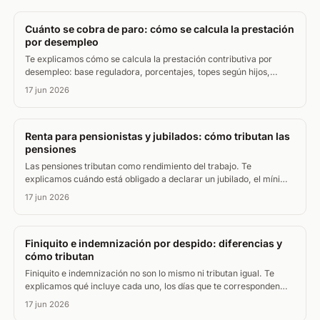
Cuánto se cobra de paro: cómo se calcula la prestación
por desempleo
Te explicamos cómo se calcula la prestación contributiva por
desempleo: base reguladora, porcentajes, topes según hijos,
cuánto dura el paro y si tributa en el IRPF.
17 jun 2026
Renta para pensionistas y jubilados: cómo tributan las
pensiones
Las pensiones tributan como rendimiento del trabajo. Te
explicamos cuándo está obligado a declarar un jubilado, el mínimo
por edad y las deducciones que más ahorran.
17 jun 2026
Finiquito e indemnización por despido: diferencias y
cómo tributan
Finiquito e indemnización no son lo mismo ni tributan igual. Te
explicamos qué incluye cada uno, los días que te corresponden
por despido y qué parte paga IRPF.
17 jun 2026