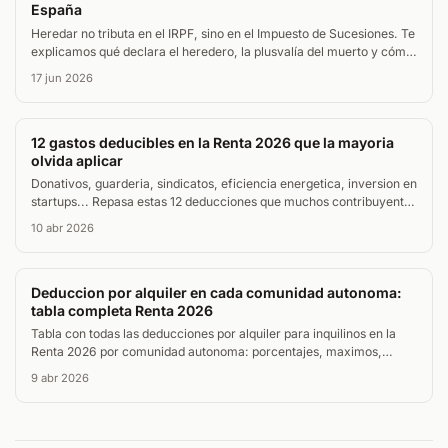
España
Heredar no tributa en el IRPF, sino en el Impuesto de Sucesiones. Te
explicamos qué declara el heredero, la plusvalía del muerto y cómo
tributa vender lo heredado.
17 jun 2026
12 gastos deducibles en la Renta 2026 que la mayoria
olvida aplicar
Donativos, guarderia, sindicatos, eficiencia energetica, inversion en
startups... Repasa estas 12 deducciones que muchos contribuyentes
dejan sin reclamar en la Renta 2026.
10 abr 2026
Deduccion por alquiler en cada comunidad autonoma:
tabla completa Renta 2026
Tabla con todas las deducciones por alquiler para inquilinos en la
Renta 2026 por comunidad autonoma: porcentajes, maximos,
limites de renta y requisitos. Datos verificados con la AEAT.
9 abr 2026