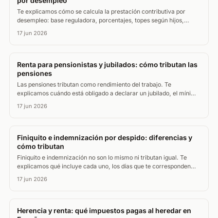
por desempleo
Te explicamos cómo se calcula la prestación contributiva por
desempleo: base reguladora, porcentajes, topes según hijos,
cuánto dura el paro y si tributa en el IRPF.
17 jun 2026
Renta para pensionistas y jubilados: cómo tributan las
pensiones
Las pensiones tributan como rendimiento del trabajo. Te
explicamos cuándo está obligado a declarar un jubilado, el mínimo
por edad y las deducciones que más ahorran.
17 jun 2026
Finiquito e indemnización por despido: diferencias y
cómo tributan
Finiquito e indemnización no son lo mismo ni tributan igual. Te
explicamos qué incluye cada uno, los días que te corresponden
por despido y qué parte paga IRPF.
17 jun 2026
Herencia y renta: qué impuestos pagas al heredar en