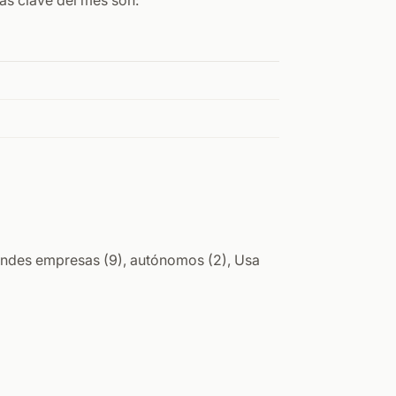
ías clave del mes son:
randes empresas (9), autónomos (2), Usa