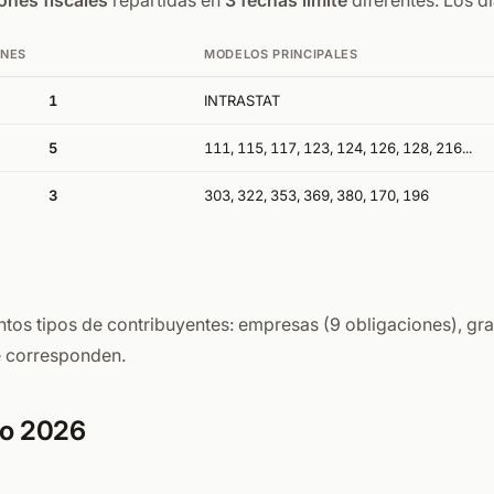
ones fiscales
repartidas en
3 fechas límite
diferentes. Los d
ONES
MODELOS PRINCIPALES
1
INTRASTAT
5
111, 115, 117, 123, 124, 126, 128, 216...
3
303, 322, 353, 369, 380, 170, 196
intos tipos de contribuyentes: empresas (9 obligaciones), g
te corresponden.
to 2026