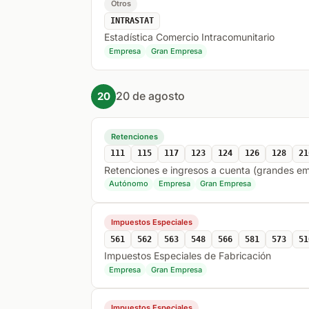
Otros
INTRASTAT
Estadística Comercio Intracomunitario
Empresa
Gran Empresa
20 de agosto
20
Retenciones
111
115
117
123
124
126
128
21
Retenciones e ingresos a cuenta (grandes e
Autónomo
Empresa
Gran Empresa
Impuestos Especiales
561
562
563
548
566
581
573
51
Impuestos Especiales de Fabricación
Empresa
Gran Empresa
Impuestos Especiales