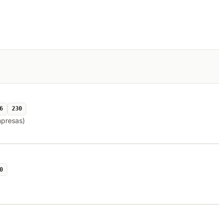
6
230
mpresas)
0