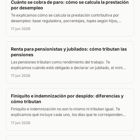
Cuánto se cobra de paro: cómo se calcula la prestación
por desempleo
Te explicamos cómo se calcula la prestación contributiva por
desempleo: base reguladora, porcentajes, topes según hijos,
cuánto dura el paro y si tributa en el IRPF.
17 jun 2026
Renta para pensionistas y jubilados: cómo tributan las
pensiones
Las pensiones tributan como rendimiento del trabajo. Te
explicamos cuándo está obligado a declarar un jubilado, el mínimo
por edad y las deducciones que más ahorran.
17 jun 2026
Finiquito e indemnización por despido: diferencias y
cómo tributan
Finiquito e indemnización no son lo mismo ni tributan igual. Te
explicamos qué incluye cada uno, los días que te corresponden
por despido y qué parte paga IRPF.
17 jun 2026